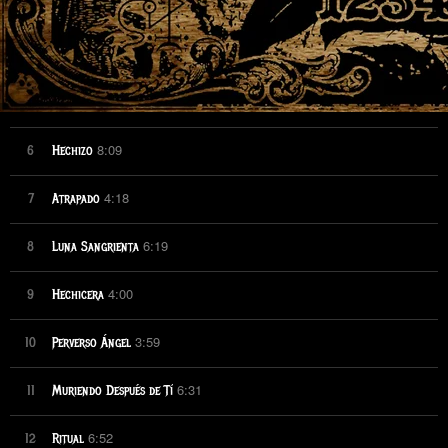
4:06
3
Sueño
4:19
4
Ouija
4:27
5
Llévame
8:09
6
Hechizo
4:18
7
Atrapado
6:19
8
Luna Sangrienta
4:00
9
Hechicera
3:59
10
Perverso Ángel
6:31
11
Muriendo Después de Tí
6:52
12
Ritual