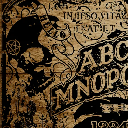
TENEBRARUM
TENEBRARUM
Corvus Noctis
COMPRAR ALBUM
VER EN BANDCAMP
0:00
/
???
2:46
1
Templo
6:17
2
Corvus Noctis