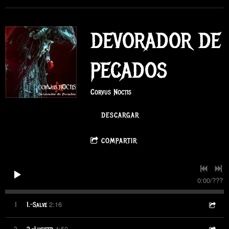
DEVORADOR DE
PECADOS
Corvus Noctis
DESCARGAR
COMPARTIR
0:00
/
???
2:16
1
1.-Salve
4:50